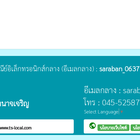
ษณีย์อิเล็กทรอนิกส์กลาง (อีเมลกลาง) :
saraban_0637
อีเมลกลาง : sar
โทร : 045-52587
ำนาจเจริญ
Select Language
▼
public
www.ts-local.com
นโยบายเว็บไซต์
นโย