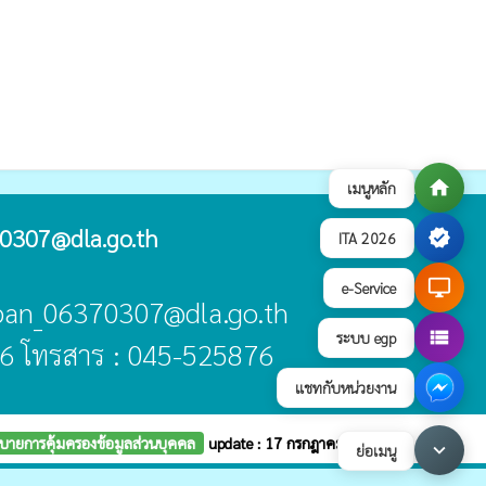
home
เมนูหลัก
0307@dla.go.th
verified
ITA 2026
desktop_windows
e-Service
aban_06370307@dla.go.th
view_list
ระบบ egp
6 โทรสาร : 045-525876
แชทกับหน่วยงาน
บายการคุ้มครองข้อมูลส่วนบุคคล
update : 17 กรกฎาคม 2569
keyboard_arrow_down
ย่อเมนู