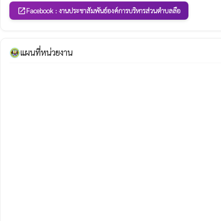
Facebook : งานประชาสัมพันธ์องค์การบริหารส่วนตําบลลือ
open_in_new
แผนที่หน่วยงาน